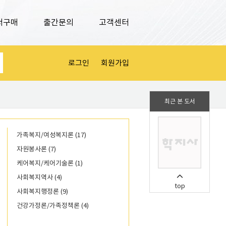
서구매
출간문의
고객센터
로그인
회원가입
최근 본 도서
가족복지/여성복지론 (17)
자원봉사론 (7)
케어복지/케어기술론 (1)
사회복지역사 (4)
top
사회복지행정론 (9)
건강가정론/가족정책론 (4)