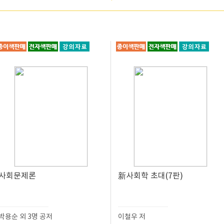
사회문제론
新사회학 초대(7판)
박용순 외 3명 공저
이철우 저