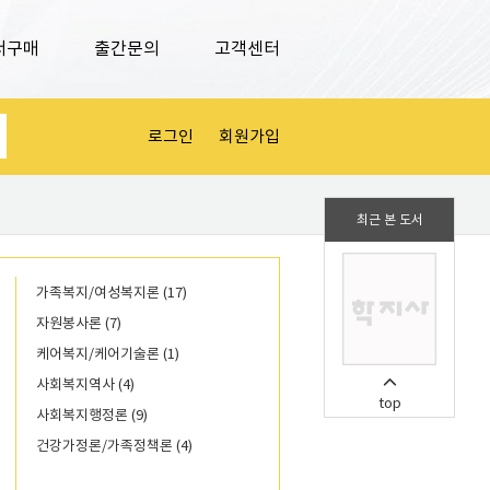
서구매
출간문의
고객센터
로그인
회원가입
최근 본 도서
가족복지/여성복지론 (17)
자원봉사론 (7)
케어복지/케어기술론 (1)
사회복지역사 (4)
top
사회복지행정론 (9)
건강가정론/가족정책론 (4)