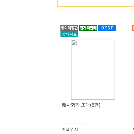
新사회학 초대(6판)
이철우 저