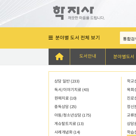
분야별 도서 전체 보기
도서안내
분야별도서
상담 일반 (233)
학교상
독서/이야기치료 (43)
목회상
원예치료 (10)
진로상
중독상담 (25)
정신분
아동/청소년상담 (175)
교류분
게슈탈트치료 (13)
상담윤
사례개념화 (14)
학습상