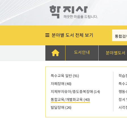
분야별 도서 전체 보기
도서안내
분야별도서
특수교육 일반 (91)
학습장
자폐장애 (48)
특수교
지체부자유아/중도중복장애 (14)
행동수
통합교육/개별화교육 (40)
정서 
발달장애 (26)
시각장