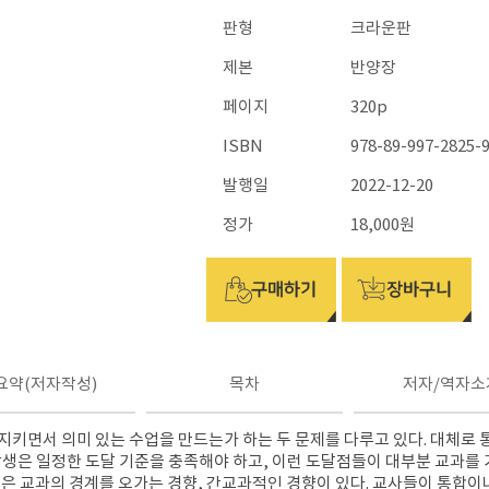
판형
크라운판
제본
반양장
페이지
320p
ISBN
978-89-997-2825-9
발행일
2022-12-20
정가
18,000원
요약(저자작성)
목차
저자/역자소
지키면서 의미 있는 수업을 만드는가 하는 두 문제를 다루고 있다
.
대체로 
생은 일정한 도달 기준을 충족해야 하고
,
이런 도달점들이 대부분 교과를 
은 교과의 경계를 오가는 경향
,
간교과적인 경향이 있다
.
교사들이 통합이나