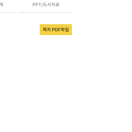
개
PPT/도서자료
목차 PDF파일