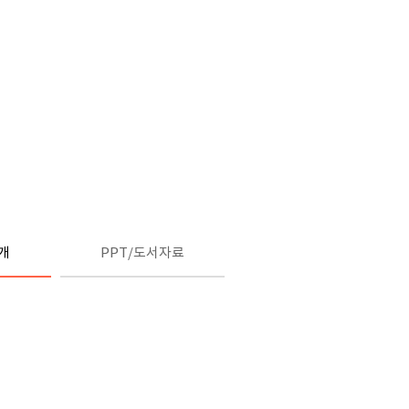
개
PPT/도서자료