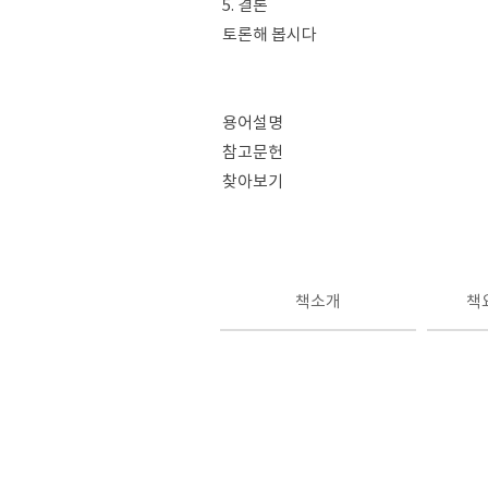
5. 결론
토론해 봅시다
용어설명
참고문헌
찾아보기
책소개
책