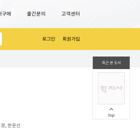
서구매
출간문의
고객센터
로그인
회원가입
최근 본 도서
top
해경, 한윤선