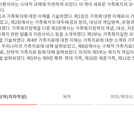
전환이라는 시대적 과제에 직면하게 되었다
.
이 책이 새로운 가족복지의 
었다
.
족과 가족복지에 대한 이해를 기술하였다
.
제
1
장은 가족에 대한 이해로서 
루었고
,
제
2
장에서는 가족복지의 대두배경과 정의
,
대상과 개입영역
,
유형과
하였다
.
가족복지정책을 다룬 제
3
장에서는 가족복지정책의 개념
,
대상
,
지
족복지 관련 법률과 지원서비스 등을 소개하였다
.
제
3
부는 가족복지실천 과
을 기술하였다
.
제
4
부 가족치료에 대한 이해는 가족치료에 대한 소개와 
 우리나라의 가족치료에 대해 살펴보았고
,
제
8
장에서는 구체적 가족치료
치료
,
전략적 가족치료 등에 대해 살펴보았다
.
마지막 제
5
부는 복지적 개입이
을 살펴보았다
.
제
5
부는 제
9
장 폭력
·
학대 가족
,
제
10
장 재혼가족
,
제
11
장
요약(저자작성)
목차
저자/역자소