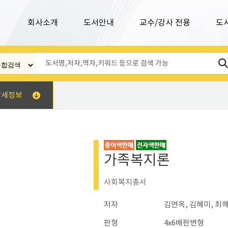
회사소개
도서안내
교수/강사 전용
도
상세정보
가족복지론
사회복지총서
저자
김연옥, 김혜미, 최
판형
4x6배판변형