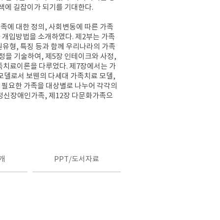
모색에 길잡이가 되기를 기대한다
.
가족에 대한 정의
,
사회변동에 따른 가족
 개입방법을 소개하였다
.
제
2
부는 가족
원유형
,
특징 등과 함께 우리나라의 가족
정을 기술하여
,
제
5
장 인테이크와 사정
,
가족치료이론을 다루었다
.
제
7
장에서는 가
모델로서 보웬의 다세대 가족
치료 모델
,
 필요한 가족을 대상별로 나누어 각각의
 정신장애인가족
,
제
12
장 다문화가족으
개
PPT/도서자료