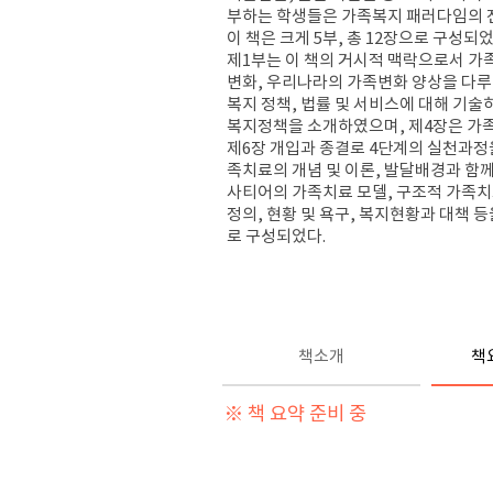
부하는 학생들은 가족복지 패러다임의 
이 책은 크게
5
부
,
총
12
장으로 구성되
제
1
부는 이 책의 거시적 맥락으로서 가
변화
,
우리나라의 가족변화 양상을 다
복지 정책
,
법률 및 서비스에 대해 기술
복지정책을 소개하였으며
,
제
4
장은 가
제
6
장 개입과 종결로
4
단계의 실천과정
족치료의 개념 및 이론
,
발달배경과 함께
사티어의 가족치료 모델
,
구조적 가족
정의
,
현황 및 욕구
,
복지현황과 대책 등
로 구성되었다
.
책소개
책
※ 책 요약 준비 중