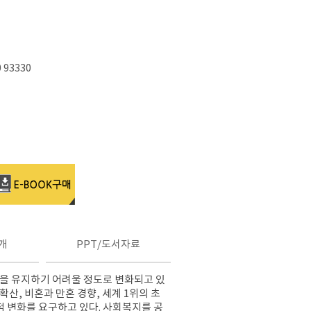
0 93330
개
PPT/도서자료
성을 유지하기 어려울 정도로 변화되고 있
 확산
,
비혼과 만혼 경향
,
세계
1
위의 초
적 변화를 요구하고 있다
.
사회복지를 공