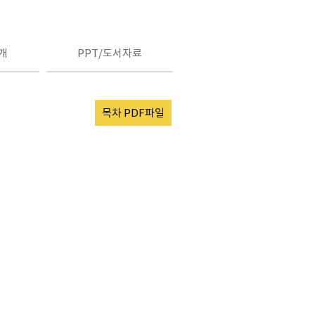
개
PPT/도서자료
목차 PDF파일