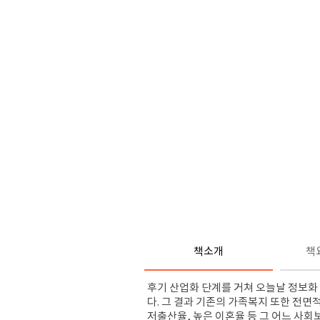
책소개
책
후기 산업화 단계를 거쳐 오늘날 정보화
다
.
그 결과 기존의 가족복지 또한 전면
저출산율
,
높은 이혼율 등 그 어느 사회