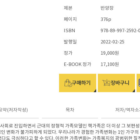
제본
반양장
페이지
376p
ISBN
978-89-997-2592-
발행일
2022-02-25
정가
19,000원
E-BOOK 정가
17,100원
요약(저자작성)
목차
저자/역자소
 사회로 진입하면서 근대의 정형적 가족모델인 핵가족은 더 이상 그 보편
적인 변화가 불가피하게 되었다
.
우리나라가 경험한 가족변화는
1
인 가구의
보다도 극심하다고 할 수 있다
.
이러한 가족변화는 가족복지의 광범위한 질