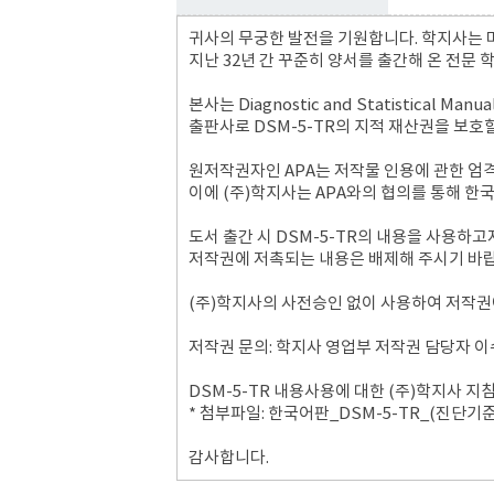
귀사의 무궁한 발전을 기원합니다
.
학지사는 
지난 32
년 간 꾸준히 양서를 출간해 온 전문
본사는
Diagnostic and Statistical Manua
출판사로
DSM-5-TR
의 지적 재산권을 보호
원저작권자인
APA
는 저작물 인용에 관한 
이에
(
주
)
학지사는
APA
와의 협의를 통해 한
도서 출간 시
DSM-5-TR
의 내용을 사용하고
저작권에 저촉되는 내용은 배제해 주시기 바
(
주
)
학지사의 사전승인 없이 사용하여 저작권
저작권 문의
:
학지사 영업부 저작권 담당자 
DSM-5-TR
내용사용에 대한
(
주
)
학지사 지침
*
첨부파일
:
한국어판
_DSM-5-TR_(
진단기준
감사합니다
.