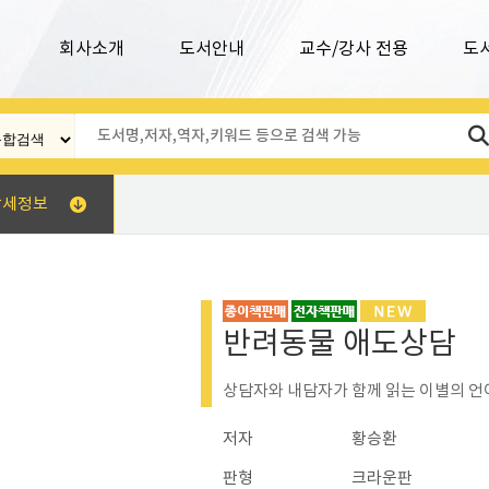
회사소개
도서안내
교수/강사 전용
도
상세정보
반려동물 애도상담
상담자와 내담자가 함께 읽는 이별의 언
저자
황승환
판형
크라운판