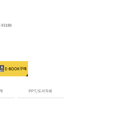
6 93180
개
PPT/도서자료