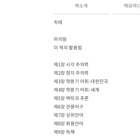
책소개
책요약(
차례
머리말
이 책의 활용법
제1장 시각 주의력
제2장 청각 주의력
제3장 학령기 어휘-대한민국
제4장 학령기 어휘-세계
제5장 맥락과 추론
제6장 관용어구
제7장 상위언어
제8장 화용언어
제9장 독해