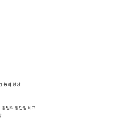
감 능력 향상
훈련 방법의 장단점 비교
항