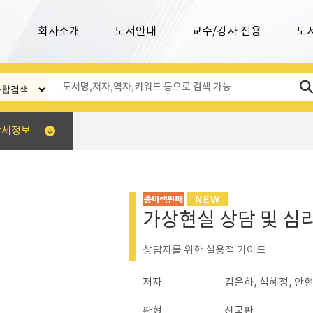
회사소개
도서안내
교수/강사 전용
도
상세정보
가상현실 상담 및 심
상담자를 위한 실용적 가이드
저자
김은하, 석혜정, 안현
판형
신국판