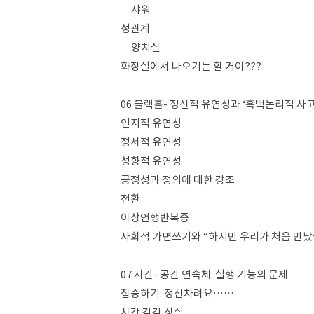
샤워
성관계
양치질
화장실에서 나오기는 할 거야???
06 블랙홀- 정신적 유연성과 ‘흑백논리적 사고
인지적 유연성
정서적 유연성
성향적 유연성
공정성과 정의에 대한 강조
전환
이상언행반복증
사회적 가면쓰기와 “하지만 우리가 처음 만났
07 시간- 공간 연속체: 실행 기능의 문제
집중하기: 정신차려요……
시간 감각 상실