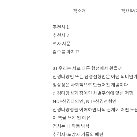
책소개
책요약(
추천사 1
추천사 2
역자 서문
감수를 마치고
01 우리는 서로 다른 행성에서 왔을까
신경다양인 또는 신경전형인은 어떤 의미인
정상성은 사회적으로 만들어진 개념이다
신경다양성과 장애인 차별주의에 맞선 저항
ND=신경다양인, NT=신경전형인
신경다양성을 이해하면 나의 관계에 어떤 도움
이 책을 쓰게 된 이유
겹치는 뇌 작동 방식
추격자-도망자 커플의 패턴