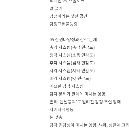
외계인 vs. 스몰토크
말 끊기
감정이라는 낯선 공간
감정표현불능증
05 신경다양성과 감각 문제
촉각 시스템(촉각 민감도)
청각 시스템(소음 민감도)
후각 시스템(냄새 민감도)
시각 시스템(시각 민감도)
미각 시스템(맛 민감도)
미묘한 감각 시스템
감각 문제가 관계에 미치는 영향
흔히 ‘멘탈붕괴’로 알려진 감정 조절 장애
자기자극행동
눈 맞춤
감각 민감성이 미치는 영향: 샤워, 성관계 그