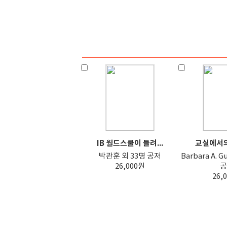
IB 월드스쿨이 들려...
교실에서의 
박관훈 외 33명 공저
Barbara A. G
26,000원
공
26,