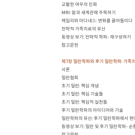
교활한 여우의 진화
MRI: 말과 세계관에 주목하기
헤일리와 마다네스: 변화를 끌어들이다
전략적 가족치료의 유산
동영상 보기: 전략적 학파- 재구성하기
참고문헌
제7장 밀란학파와 후기 밀란학파: 가족
서론
밀란협회
초기 밀란: 핵심 개념
초기 밀란: 핵심 기술들
초기 밀란: 핵심적 실천들
후기 밀란학파의 아이디어와 기술
밀란학파의 유산: 후기 밀란학파에서 현
동영상 보기: 밀란 및 후기 밀란학파- 
참고문헌