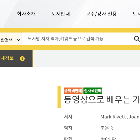
회사소개
도서안내
교수/강사 전용
도
상세정보
동영상으로 배우는 
저자
Mark Rivett, Joa
역자
조은숙
판형
4x6배판