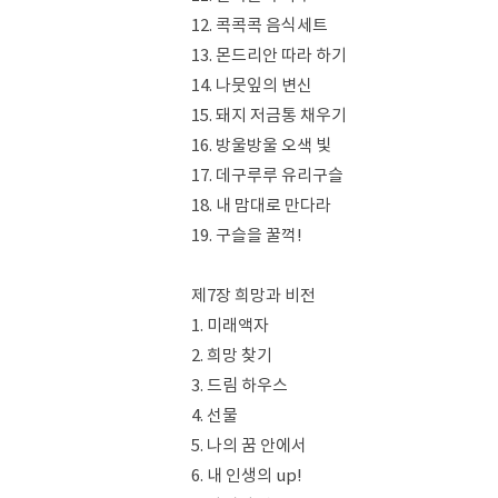
12. 콕콕콕 음식세트
13. 몬드리안 따라 하기
14. 나뭇잎의 변신
15. 돼지 저금통 채우기
16. 방울방울 오색 빛
17. 데구루루 유리구슬
18. 내 맘대로 만다라
19. 구슬을 꿀꺽!
제7장 희망과 비전
1. 미래액자
2. 희망 찾기
3. 드림 하우스
4. 선물
5. 나의 꿈 안에서
6. 내 인생의 up!