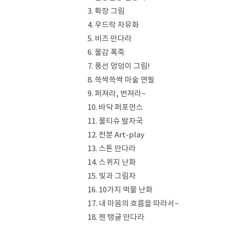
3. 확장 그림
4. 우드락 자유화
5. 비즈 만다라
6. 물감 폭죽
7. 풍선 엉덩이 그림!
8. 쓱싹쓱싹 마술 연필
9. 퍼져라, 번져라~
10. 바닥 퍼포먼스
11. 물티슈 발자국
12. 전분 Art-play
13. 스톤 만다라
14. 스퀴지 난화
15. 빛과 그림자
16. 10가지 먹물 난화
17. 내 마음의 흐름을 따라서~
18. 젠 탱글 만다라