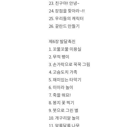
23. 친구야! 안녕~
24. 장점을 찾아라~!!
25. 우리들의 캐릭터
26. 갈란드 만들기
제6장 발달촉진
1. 꼬물꼬물 미용실
2. 무적 팽이
3. 손가락으로 꾹꾹 그림
4. 고슴도치 가족
5. 재미있는 타악기
6. 미이라 놀이
7. 죽을 쒀요!
8. 봉지 꽃 찍기
9. 붓으로 그린 별
10. 개구리알 놀이
11. 알록달록 나무