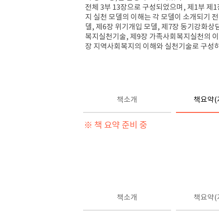
전체
3
부
13
장으로 구성되었으며
,
제
1
부 제
1
지 실천 모델의 이해는 각 모델이 소개되기 
델
,
제
6
장 위기개입 모델
,
제
7
장 동기강화상담
복지실천기술
,
제
9
장 가족사회복지실천의 
장 지역사회복지의 이해와 실천기술로 구성
책소개
책요약(
※ 책 요약 준비 중
책소개
책요약(