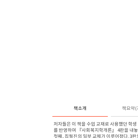
책소개
책요약(
저자들은 이 책을 수업 교재로 사용했던 학생
를 반영하여
『
사회복지학개론
』
4
판을 내놓
첫째
,
집필진의 일부 교체가 이루어졌다
. 3
판