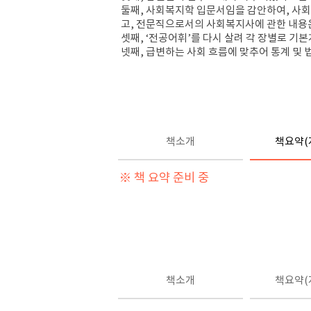
둘째
,
사회복지학 입문서임을 감안하여
,
사회
고
,
전문직으로서의 사회복지사에 관한 내용
셋째
, ‘
전공어휘
’
를 다시 살려 각 장별로 기본
넷째
,
급변하는 사회 흐름에 맞추어 통계 및
책소개
책요약(
※ 책 요약 준비 중
책소개
책요약(