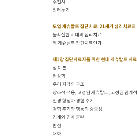
추천사
일러두기
도입 게슈탈트 집단치료: 21세기 심리치료의
불확실한 시대의 심리치료
왜 게슈탈트 집단치료인가
제1장 집단치료자를 위한 현대 게슈탈트 치료
장 이론
현상학
우리 지각의 구조
창조적 적응, 고정된 게슈탈트, 고정된 관계
전경 형성과 경험 주기
경험 주기와 행동의 중요성
경계와 경계 혼란
반전
대화