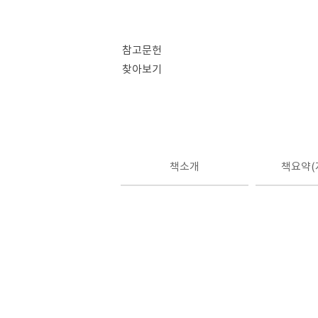
참고문헌
찾아보기
책소개
책요약(