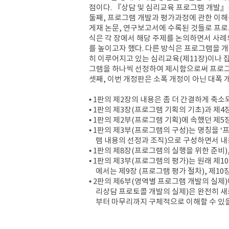
점이다
.
『
상담 및 심리교육 프로그램 개발
』
둘째
,
프로그램 개발과 평가과정에 관한 이해
게재 논문
,
연구보고서에 수록된 것들로 프로
식은 각 장에서 해당 주제를 논의하면서 사례
를 높이고자 했다
.
다른 방식은 프로그램을 개
히 이루어지고 있는 심리교육
(
제
11
장
)
이나 
그램을 하나씩 선정하여 제시함으로써 프로
셋째
,
이번 개정판은 소폭 개정이 아닌 대폭 
•
1
판의 제
2
장의 내용은 좀 더 간결하게 축
•
1
판의 제
3
장
(
프로그램 기획의 기초
)
과 제
4
•
1
판의 제
2
부
(
프로그램 기획
)
에 속했던 제
5
•
1
판의 제
3
부
(
프로그램의 구성
)
는 명칭을
‘
프
램 내용의 선정과 조직
)
으로 구성하면서 내
•
1
판의 제
8
장
(
프로그램의 실행을 위한 준비
)
•
1
판의 제
3
부
(
프로그램의 평가
)
는 원래 제
10
에서는 제
9
장
(
프로그램 평가 절차
),
제
10
•
2
판의 제
6
부
(
영역별 프로그램 개발의 실제
)
리상담 프로토콜 개발의 실제
)
은 완전히 
부터 마무리까지 구체적으로 이해할 수 있