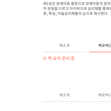
제
1
장은 장애아동 총론으로 장애아동의 정의
적 관점을 다루고 마지막으로 심리재활 중재
류
,
특성
,
미술심리재활의 순으로 제시한다
.
책소개
책요약(
※ 책 요약 준비 중
책소개
책요약(