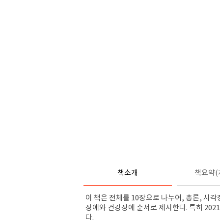
책소개
책요약(
이 책은 전체를
10
장으로 나누어
,
총론
,
시각
장애와 건강장애 순서로 제시한다
.
특히
2021
다
.