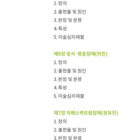
1. 정의
2. 출현율 및 원인
3. 판정 및 분류
4. 특성
5. 미술심리재활
제6장 정서·행동장애(최한)
1. 정의
2. 출현율 및 원인
3. 판정 및 분류
4. 특성
5. 미술심리재활
제7장 자폐스펙트럼장애(정유진)
1. 정의
2. 출현율 및 원인
3. 판정 및 분류