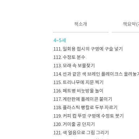
책소개
책요약(
4~5세
111. 일회용 접시의 구멍에 구슬 넣기
112. 수정토 분수
113. 모래 속 보물찾기
114. 선과 같은 색 브레인 플레이크스 올려놓
115. 트리나무에 지문 찍기
116. 페트병 비눗방울 놀이
117. 계란판에 플레이콘 붙이기
118. 플라스틱 빵칼로 두부 자르기
119. 커피 컵 뚜껑 구멍에 수정토 붓기
120. 거미줄 공 던지기
121. 색 얼음으로 그림 그리기