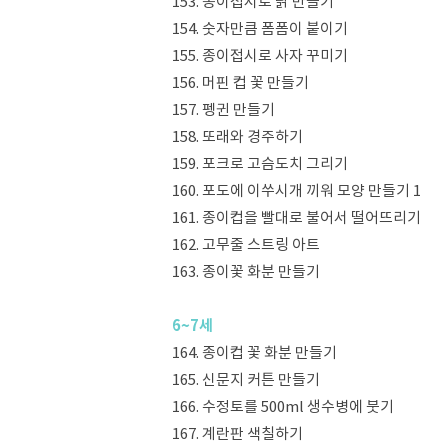
153. 종이접시로 닭 만들기
154. 숫자만큼 폼폼이 붙이기
155. 종이접시로 사자 꾸미기
156. 머핀 컵 꽃 만들기
157. 펭귄 만들기
158. 또래와 경주하기
159. 포크로 고슴도치 그리기
160. 포도에 이쑤시개 끼워 모양 만들기 1
161. 종이컵을 빨대로 불어서 떨어뜨리기
162. 고무줄 스트링 아트
163. 종이꽃 화분 만들기
6~7세
164. 종이컵 꽃 화분 만들기
165. 신문지 커튼 만들기
166. 수정토를 500ml 생수병에 붓기
167. 계란판 색칠하기