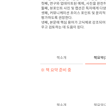
첫째
,
연구와 업데이트된 예제
,
사진을 완전히
둘째
,
뷰포인트 사진 및 캡션은 독자에게 다
셋째
,
커뮤니케이션 초이스 포인트 및 윤리적
평가하도록 권장한다
.
넷째
,
본문에 핵심 용어가 고딕체로 강조되어
우고 검토하는 데 도움이 된다
.
책소개
책요약(
※ 책 요약 준비 중
책소개
책요약(