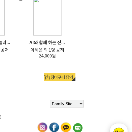
려...
AI와 함께 하는 진...
 공저
이혜은 외 1명 공저
24,000원
층