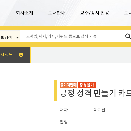
회사소개
도서안내
교수/강사 전용
도
상세정보
긍정 성격 만들기 카
저자
박예진
판형