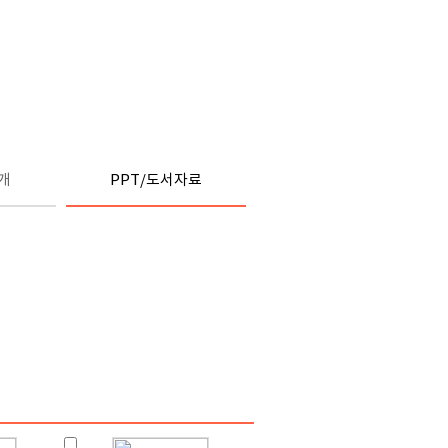
개
PPT/도서자료