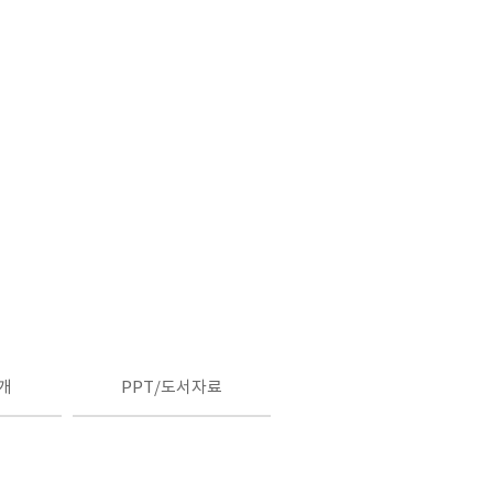
개
PPT/도서자료