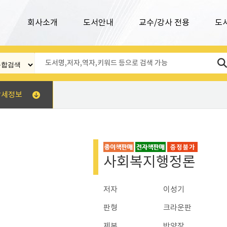
회사소개
도서안내
교수/강사 전용
도
상세정보
사회복지행정론
저자
이성기
판형
크라운판
제본
반양장