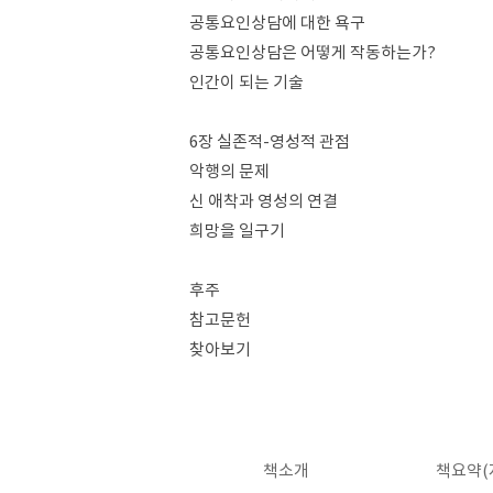
공통요인상담에 대한 욕구
공통요인상담은 어떻게 작동하는가?
인간이 되는 기술
6장 실존적-영성적 관점
악행의 문제
신 애착과 영성의 연결
희망을 일구기
후주
참고문헌
찾아보기
책소개
책요약(