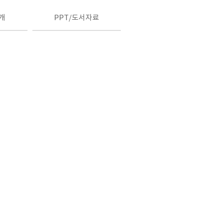
개
PPT/도서자료