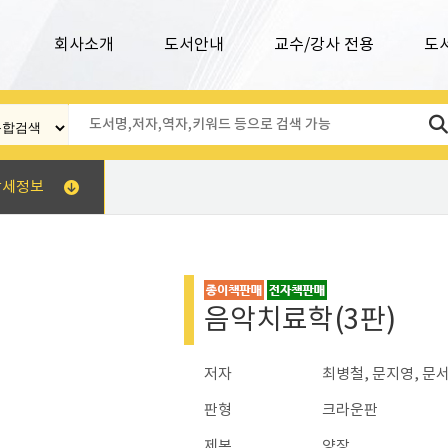
회사소개
도서안내
교수/강사 전용
도
상세정보
음악치료학(3판)
저자
최병철, 문지영, 문서
판형
크라운판
제본
양장