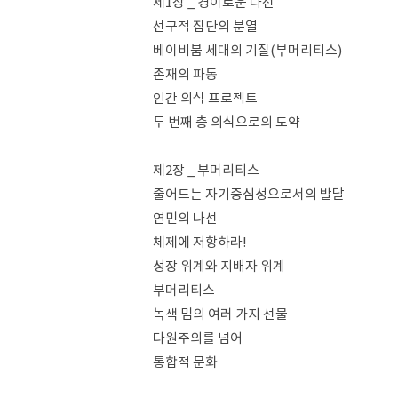
제1장 _ 경이로운 나선
선구적 집단의 분열
베이비붐 세대의 기질(부머리티스)
존재의 파동
인간 의식 프로젝트
두 번째 층 의식으로의 도약
제2장 _ 부머리티스
줄어드는 자기중심성으로서의 발달
연민의 나선
체제에 저항하라!
성장 위계와 지배자 위계
부머리티스
녹색 밈의 여러 가지 선물
다원주의를 넘어
통합적 문화