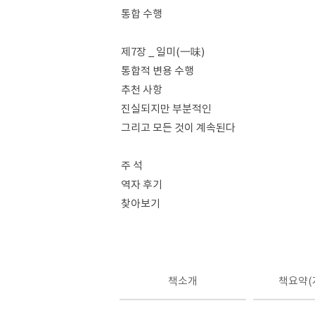
통합 수행
제7장 _ 일미(一味)
통합적 변용 수행
추천 사항
진실되지만 부분적인
그리고 모든 것이 계속된다
주 석
역자 후기
찾아보기
책소개
책요약(