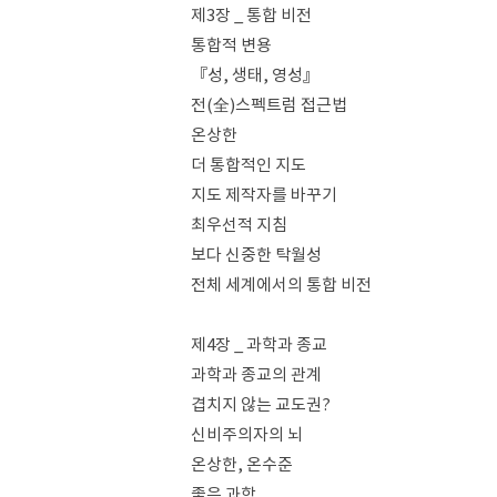
제3장 _ 통합 비전
통합적 변용
『성, 생태, 영성』
전(全)스펙트럼 접근법
온상한
더 통합적인 지도
지도 제작자를 바꾸기
최우선적 지침
보다 신중한 탁월성
전체 세계에서의 통합 비전
제4장 _ 과학과 종교
과학과 종교의 관계
겹치지 않는 교도권?
신비주의자의 뇌
온상한, 온수준
좋은 과학