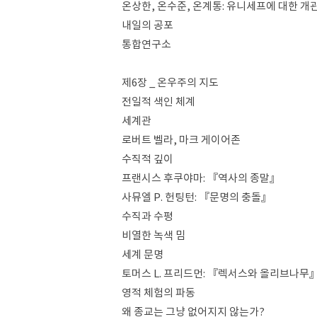
온상한, 온수준, 온계통: 유니세프에 대한 개
내일의 공포
통합연구소
제6장 _ 온우주의 지도
전일적 색인 체계
세계관
로버트 벨라, 마크 게이어존
수직적 깊이
프랜시스 후쿠야마: 『역사의 종말』
사뮤엘 P. 헌팅턴: 『문명의 충돌』
수직과 수평
비열한 녹색 밈
세계 문명
토머스 L. 프리드먼: 『렉서스와 올리브나무
영적 체험의 파동
왜 종교는 그냥 없어지지 않는가?