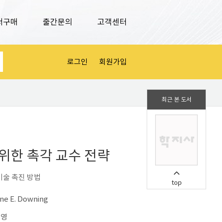
서구매
출간문의
고객센터
로그인
회원가입
최근 본 도서
위한 촉각 교수 전략
기술 촉진 방법
top
ne E. Downing
재영