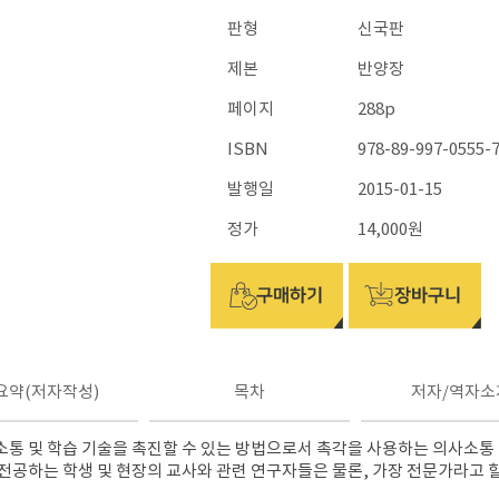
판형
신국판
제본
반양장
페이지
288p
ISBN
978-89-997-0555-7
발행일
2015-01-15
정가
14,000원
요약(저자작성)
목차
저자/역자소
통 및 학습 기술을 촉진할 수 있는 방법으로서 촉각을 사용하는 의사소통
전공하는 학생 및 현장의 교사와 관련 연구자들은 물론, 가장 전문가라고