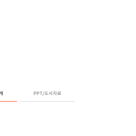
개
PPT/도서자료