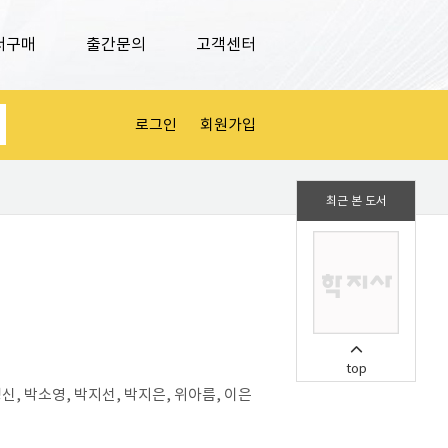
서구매
출간문의
고객센터
로그인
회원가입
최근 본 도서
top
신, 박소영, 박지선, 박지은, 위아름, 이은