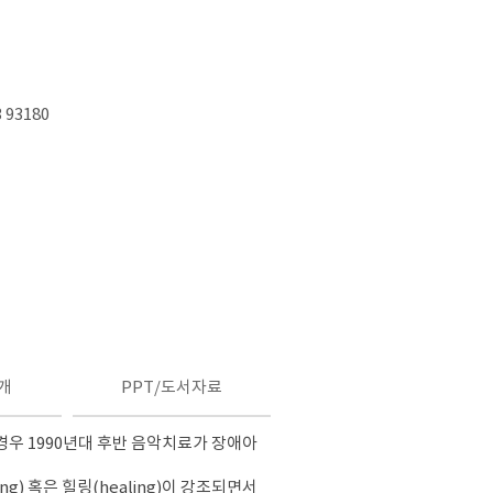
3 93180
개
PPT/도서자료
 경우 1990년대 후반 음악치료가 장애아
) 혹은 힐링(healing)이 강조되면서