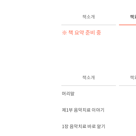
책소개
책
※ 책 요약 준비 중
책소개
책
머리말
제1부 음악치료 이야기
1장 음악치료 바로 알기