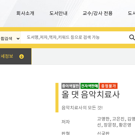
회사소개
도서안내
교수/강사 전용
도
상세정보
올 댓 음악치료사
음악치료사의 모든 것!
고명한, 고은진, 김명
저자
선, 장문정, 황은영
판형
신국판