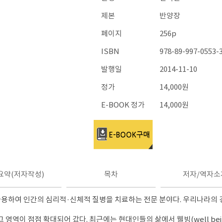
제본
반양장
페이지
256p
ISBN
978-89-997-0553-
발행일
2014-11-10
정가
14,000원
E-BOOK 정가
14,000원
요약(저자작성)
목차
저자/역자소
악을 사용하여 인간의 심리적·신체적 질병을 치료하는 전문 분야다. 우리나라의
역이 점점 확대되어 갔다. 최근에는 현대인들의 삶에서 웰빙(well being