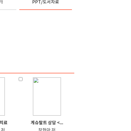
개
PPT/도서자료
치료
게슈탈트 상담 <...
m 저
장현아 저