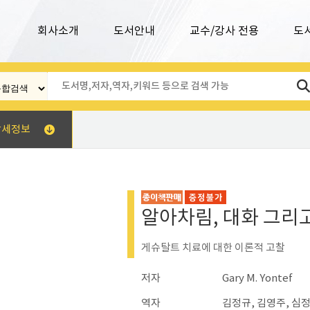
회사소개
도서안내
교수/강사 전용
도
상세정보
알아차림, 대화 그리
게슈탈트 치료에 대한 이론적 고찰
저자
Gary M. Yontef
역자
김정규, 김영주, 심