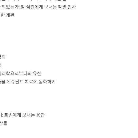
가 되었는가: 짐 심킨에게 보내는 작별 인사
대한 개관
상학
법
트 심리학으로부터의 유산
각들을 게슈탈트 치료에 동화하기
기: 토빈에게 보내는 응답
양상들