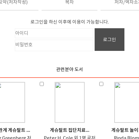
요약(저자작성)
목차
저자/역자소
로그인을 하신 이후에 이용이 가능합니다.
로그인
관련분야 도서
계 게슈탈트 ...
게슈탈트 집단치료...
게슈탈트 놀이
or Greenberg 저
Peter H. Cole 외 1명 공저
Rinda Blo