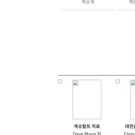
책소개
책
게슈탈트 치료
대인관
Dave Mann 저
Elin