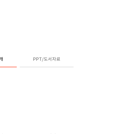
개
PPT/도서자료