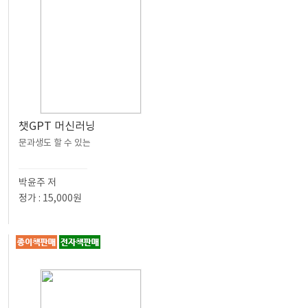
챗GPT 머신러닝
문과생도 할 수 있는
박윤주 저
정가 : 15,000원