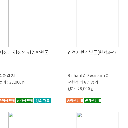
지성과 감성의 경영학원론
인적자원개발론(원서3판)
정재엽 저
Richard A. Swanson 저
정가 : 32,000원
오헌석 외 6명 공역
정가 : 28,000원