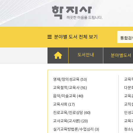
분야별 도서 전체 보기
도서안내
분야별도서
영재/창의성교육 (53)
교육학
교육철학/교육사 (91)
다문화
음악/미술교육 (40)
교육공
교육사회 (17)
교직실
진로교육/진로상담 (60)
인성교
교사교육(교사론) (23)
교육과
실기교육방법론/수업심리 (3)
청소년