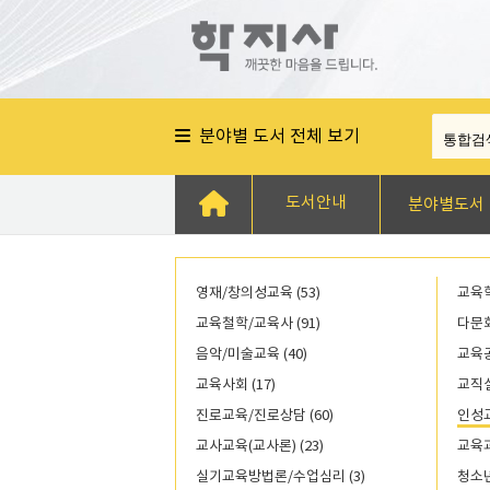
분야별 도서 전체 보기
도서안내
분야별도서
영재/창의성교육 (53)
교육학
교육철학/교육사 (91)
다문화
음악/미술교육 (40)
교육공
교육사회 (17)
교직실
진로교육/진로상담 (60)
인성교
교사교육(교사론) (23)
교육과
실기교육방법론/수업심리 (3)
청소년