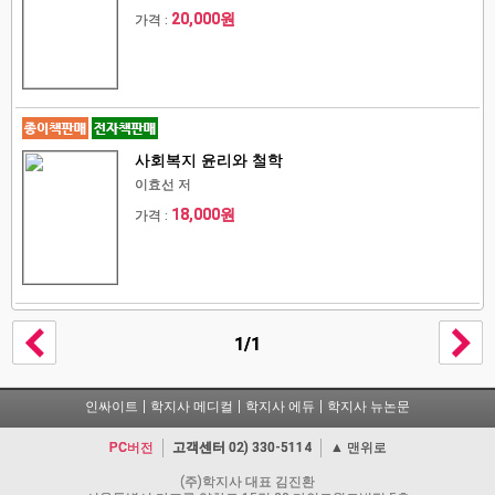
20,000원
가격 :
사회복지 윤리와 철학
이효선 저
18,000원
가격 :
1/1
인싸이트
학지사 메디컬
학지사 에듀
학지사 뉴논문
PC버전
고객센터
02) 330-5114
▲ 맨위로
(주)학지사 대표 김진환