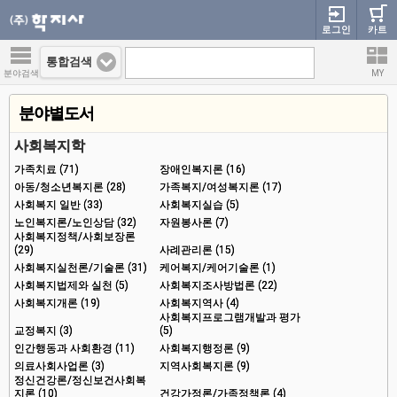
로그인
카트
통합검색
분야검색
MY
분야별도서
사회복지학
가족치료 (71)
장애인복지론 (16)
아동/청소년복지론 (28)
가족복지/여성복지론 (17)
사회복지 일반 (33)
사회복지실습 (5)
노인복지론/노인상담 (32)
자원봉사론 (7)
사회복지정책/사회보장론
(29)
사례관리론 (15)
사회복지실천론/기술론 (31)
케어복지/케어기술론 (1)
사회복지법제와 실천 (5)
사회복지조사방법론 (22)
사회복지개론 (19)
사회복지역사 (4)
사회복지프로그램개발과 평가
교정복지 (3)
(5)
인간행동과 사회환경 (11)
사회복지행정론 (9)
의료사회사업론 (3)
지역사회복지론 (9)
정신건강론/정신보건사회복
지론 (10)
건강가정론/가족정책론 (4)