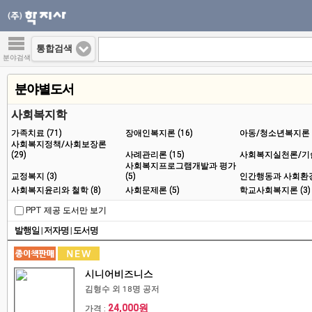
통합검색
분야검색
분야별도서
사회복지학
가족치료 (71)
장애인복지론 (16)
아동/청소년복지론 (
사회복지정책/사회보장론
(29)
사례관리론 (15)
사회복지실천론/기술론
사회복지프로그램개발과 평가
교정복지 (3)
(5)
인간행동과 사회환경 
사회복지윤리와 철학 (8)
사회문제론 (5)
학교사회복지론 (3)
PPT 제공 도서만 보기
발행일
|
저자명
|
도서명
시니어비즈니스
김형수 외 18명 공저
24,000원
가격 :