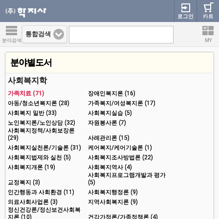
로그인
카트
통합검색
분야검색
MY
분야별도서
사회복지학
가족치료 (71)
장애인복지론 (16)
아동/청소년복지론 (28)
가족복지/여성복지론 (17)
사회복지 일반 (33)
사회복지실습 (5)
노인복지론/노인상담 (32)
자원봉사론 (7)
사회복지정책/사회보장론
(29)
사례관리론 (15)
사회복지실천론/기술론 (31)
케어복지/케어기술론 (1)
사회복지법제와 실천 (5)
사회복지조사방법론 (22)
사회복지개론 (19)
사회복지역사 (4)
사회복지프로그램개발과 평가
교정복지 (3)
(5)
인간행동과 사회환경 (11)
사회복지행정론 (9)
의료사회사업론 (3)
지역사회복지론 (9)
정신건강론/정신보건사회복
지론 (10)
건강가정론/가족정책론 (4)