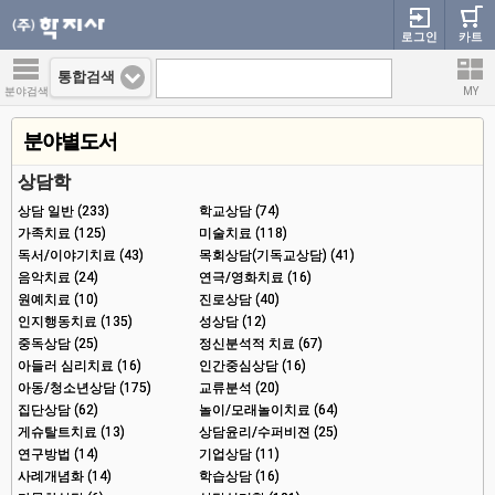
로그인
카트
통합검색
분야검색
MY
분야별도서
상담학
상담 일반 (233)
학교상담 (74)
가족치료 (125)
미술치료 (118)
독서/이야기치료 (43)
목회상담(기독교상담) (41)
음악치료 (24)
연극/영화치료 (16)
원예치료 (10)
진로상담 (40)
인지행동치료 (135)
성상담 (12)
중독상담 (25)
정신분석적 치료 (67)
아들러 심리치료 (16)
인간중심상담 (16)
아동/청소년상담 (175)
교류분석 (20)
집단상담 (62)
놀이/모래놀이치료 (64)
게슈탈트치료 (13)
상담윤리/수퍼비젼 (25)
연구방법 (14)
기업상담 (11)
사례개념화 (14)
학습상담 (16)