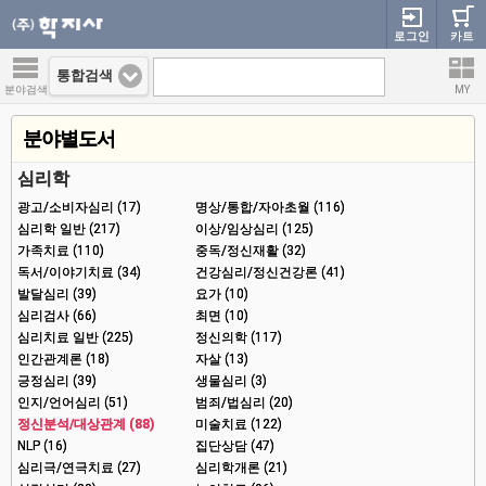
로그인
카트
통합검색
분야검색
MY
분야별도서
심리학
광고/소비자심리 (17)
명상/통합/자아초월 (116)
심리학 일반 (217)
이상/임상심리 (125)
가족치료 (110)
중독/정신재활 (32)
독서/이야기치료 (34)
건강심리/정신건강론 (41)
발달심리 (39)
요가 (10)
심리검사 (66)
최면 (10)
심리치료 일반 (225)
정신의학 (117)
인간관계론 (18)
자살 (13)
긍정심리 (39)
생물심리 (3)
인지/언어심리 (51)
범죄/법심리 (20)
정신분석/대상관계 (88)
미술치료 (122)
NLP (16)
집단상담 (47)
심리극/연극치료 (27)
심리학개론 (21)