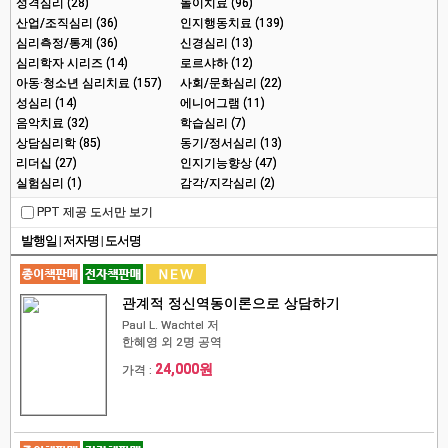
성격심리 (28)
놀이치료 (96)
산업/조직심리 (36)
인지행동치료 (139)
심리측정/통계 (36)
신경심리 (13)
심리학자 시리즈 (14)
로르샤하 (12)
아동·청소년 심리치료 (157)
사회/문화심리 (22)
성심리 (14)
에니어그램 (11)
음악치료 (32)
학습심리 (7)
상담심리학 (85)
동기/정서심리 (13)
리더십 (27)
인지기능향상 (47)
실험심리 (1)
감각/지각심리 (2)
PPT 제공 도서만 보기
발행일
|
저자명
|
도서명
관계적 정신역동이론으로 상담하기
Paul L. Wachtel 저
한혜영 외 2명 공역
24,000원
가격 :