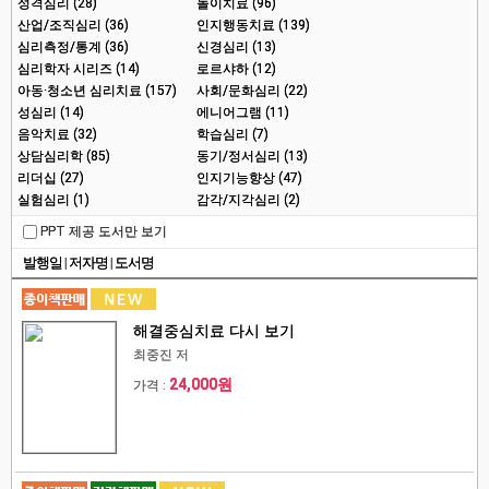
성격심리 (28)
놀이치료 (96)
산업/조직심리 (36)
인지행동치료 (139)
심리측정/통계 (36)
신경심리 (13)
심리학자 시리즈 (14)
로르샤하 (12)
아동·청소년 심리치료 (157)
사회/문화심리 (22)
성심리 (14)
에니어그램 (11)
음악치료 (32)
학습심리 (7)
상담심리학 (85)
동기/정서심리 (13)
리더십 (27)
인지기능향상 (47)
실험심리 (1)
감각/지각심리 (2)
PPT 제공 도서만 보기
발행일
|
저자명
|
도서명
해결중심치료 다시 보기
최중진 저
24,000원
가격 :