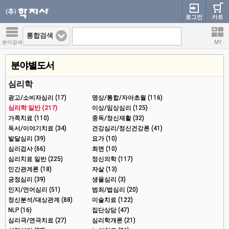
로그인
카트
통합검색
분야검색
MY
분야별도서
심리학
광고/소비자심리 (17)
명상/통합/자아초월 (116)
심리학 일반 (217)
이상/임상심리 (125)
가족치료 (110)
중독/정신재활 (32)
독서/이야기치료 (34)
건강심리/정신건강론 (41)
발달심리 (39)
요가 (10)
심리검사 (66)
최면 (10)
심리치료 일반 (225)
정신의학 (117)
인간관계론 (18)
자살 (13)
긍정심리 (39)
생물심리 (3)
인지/언어심리 (51)
범죄/법심리 (20)
정신분석/대상관계 (88)
미술치료 (122)
NLP (16)
집단상담 (47)
심리극/연극치료 (27)
심리학개론 (21)