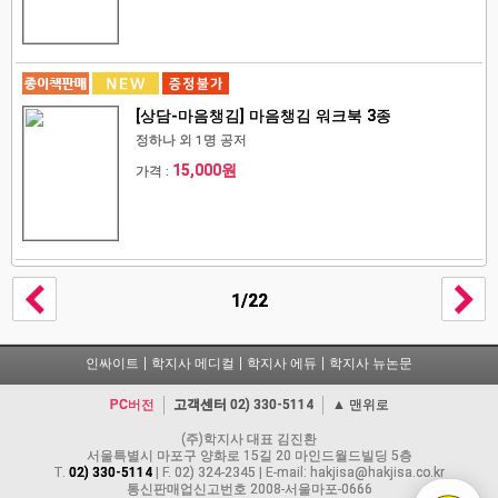
[상담-마음챙김] 마음챙김 워크북 3종
정하나 외 1명 공저
15,000원
가격 :
1/22
인싸이트
학지사 메디컬
학지사 에듀
학지사 뉴논문
PC버전
고객센터
02) 330-5114
▲ 맨위로
(주)학지사 대표 김진환
서울특별시 마포구 양화로 15길 20 마인드월드빌딩 5층
T.
02) 330-5114
| F. 02) 324-2345 | E-mail: hakjisa@hakjisa.co.kr
통신판매업신고번호 2008-서울마포-0666