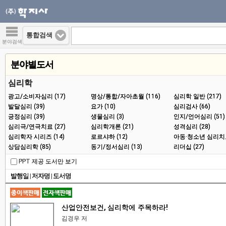
통합검색
분야검색
분야별도서
심리학
광고/소비자심리 (17)
명상/통합/자아초월 (116)
심리학 일반 (217)
발달심리 (39)
요가 (10)
심리검사 (66)
긍정심리 (39)
생물심리 (3)
인지/언어심리 (51)
심리극/연극치료 (27)
심리학개론 (21)
성격심리 (28)
심리학자 시리즈 (14)
로르샤하 (12)
아동·청소년 심리치료 
상담심리학 (85)
동기/정서심리 (13)
리더십 (27)
PPT 제공 도서만 보기
발행일
|
저자명
|
도서명
산업안전보건, 심리학에 주목하라!
김경우 저