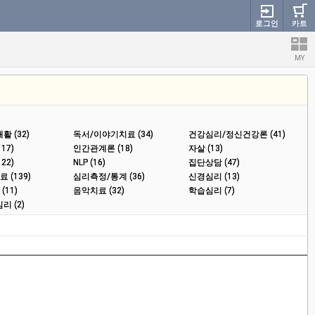
로그인
카트
MY
 (32)
독서/이야기치료 (34)
건강심리/정신건강론 (41)
17)
인간관계론 (18)
자살 (13)
22)
NLP (16)
집단상담 (47)
 (139)
심리측정/통계 (36)
신경심리 (13)
11)
음악치료 (32)
학습심리 (7)
리 (2)