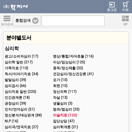
로그인
카트
통합검색
분야검색
MY
분야별도서
심리학
광고/소비자심리 (17)
명상/통합/자아초월 (116)
심리학 일반 (217)
이상/임상심리 (125)
가족치료 (110)
중독/정신재활 (32)
독서/이야기치료 (34)
건강심리/정신건강론 (41)
발달심리 (39)
요가 (10)
심리검사 (66)
최면 (10)
심리치료 일반 (225)
정신의학 (117)
인간관계론 (18)
자살 (13)
긍정심리 (39)
생물심리 (3)
인지/언어심리 (51)
범죄/법심리 (20)
정신분석/대상관계 (88)
미술치료 (122)
NLP (16)
집단상담 (47)
심리극/연극치료 (27)
심리학개론 (21)