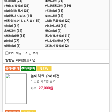
성격심리 (28)
놀이치료 (96)
산업/조직심리 (36)
인지행동치료 (139)
심리측정/통계 (36)
신경심리 (13)
심리학자 시리즈 (14)
로르샤하 (12)
아동·청소년 심리치료 (157)
사회/문화심리 (22)
성심리 (14)
에니어그램 (11)
음악치료 (32)
학습심리 (7)
상담심리학 (85)
동기/정서심리 (13)
리더십 (27)
인지기능향상 (47)
실험심리 (1)
감각/지각심리 (2)
PPT 제공 도서만 보기
발행일
|
저자명
|
도서명
놀이치료 슈퍼비전
이소연 외 2명 공역
27,000원
가격 :