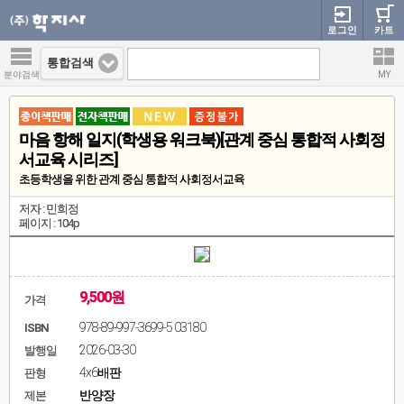
로그인
카트
통합검색
분야검색
MY
마음 항해 일지(학생용 워크북)[관계 중심 통합적 사회정
서교육 시리즈]
초등학생을 위한 관계 중심 통합적 사회정서교육
저자 : 민희정
페이지 : 104p
9,500원
가격
978-89-997-3699-5 03180
ISBN
2026-03-30
발행일
4x6배판
판형
반양장
제본