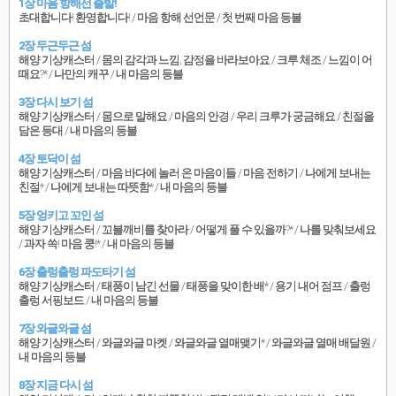
1장 마음 항해선 출발!
초대합니다! 환영합니다! / 마음 항해 선언문 / 첫 번째 마음 등불
2장 두근두근 섬
해양 기상캐스터 / 몸의 감각과 느낌, 감정을 바라보아요 / 크루 체조 / 느낌이 어
때요?* / 나만의 캐꾸 / 내 마음의 등불
3장 다시 보기 섬
해양 기상캐스터 / 몸으로 말해요 / 마음의 안경 / 우리 크루가 궁금해요 / 친절을
담은 등대 / 내 마음의 등불
4장 토닥이 섬
해양 기상캐스터 / 마음 바다에 놀러 온 마음이들 / 마음 전하기 / 나에게 보내는
친절* / 나에게 보내는 따뜻함* / 내 마음의 등불
5장 엉키고 꼬인 섬
해양 기상캐스터 / 꼬불깨비를 찾아라 / 어떻게 풀 수 있을까?* / 나를 맞춰보세요
/ 과자 쏙! 마음 쿵!* / 내 마음의 등불
6장 출렁출렁 파도타기 섬
해양 기상캐스터 / 태풍이 남긴 선물 / 태풍을 맞이한 배* / 용기 내어 점프 / 출렁
출렁 서핑보드 / 내 마음의 등불
7장 와글와글 섬
해양 기상캐스터 / 와글와글 마켓 / 와글와글 열매맺기* / 와글와글 열매 배달원 /
내 마음의 등불
8장 지금 다시 섬