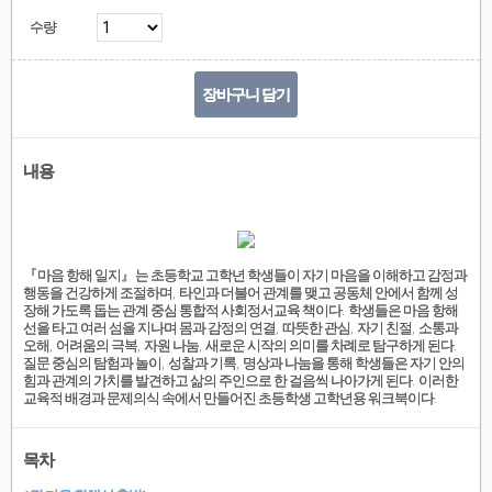
수량
장바구니 담기
내용
『
마음 항해 일지
』
는 초등학교 고학년 학생들이 자기 마음을 이해하고 감정과
행동을 건강하게 조절하며
,
타인과 더불어 관계를 맺고 공동체 안에서 함께 성
장해 가도록 돕는 관계 중심 통합적 사회정서교육 책이다
.
학생들은 마음 항해
선을 타고 여러 섬을 지나며 몸과 감정의 연결
,
따뜻한 관심
,
자기 친절
,
소통과
오해
,
어려움의 극복
,
자원 나눔
,
새로운 시작의 의미를 차례로 탐구하게 된다
.
질문 중심의 탐험과 놀이
,
성찰과 기록
,
명상과 나눔을 통해 학생들은 자기 안의
힘과 관계의 가치를 발견하고 삶의 주인으로 한 걸음씩 나아가게 된다
.
이러한
교육적 배경과 문제의식 속에서 만들어
진 초등학생 고학년용 워크북이다
.
목차