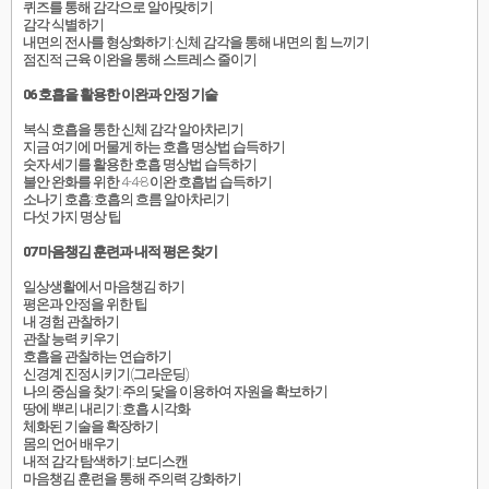
퀴즈를 통해 감각으로 알아맞히기
감각 식별하기
내면의 전사를 형상화하기: 신체 감각을 통해 내면의 힘 느끼기
점진적 근육 이완을 통해 스트레스 줄이기
06 호흡을 활용한 이완과 안정 기술
복식 호흡을 통한 신체 감각 알아차리기
지금 여기에 머물게 하는 호흡 명상법 습득하기
숫자 세기를 활용한 호흡 명상법 습득하기
불안 완화를 위한 4-4-8 이완 호흡법 습득하기
소나기 호흡: 호흡의 흐름 알아차리기
다섯 가지 명상 팁
07 마음챙김 훈련과 내적 평온 찾기
일상생활에서 마음챙김 하기
평온과 안정을 위한 팁
내 경험 관찰하기
관찰 능력 키우기
호흡을 관찰하는 연습하기
신경계 진정시키기(그라운딩)
나의 중심을 찾기: 주의 닻을 이용하여 자원을 확보하기
땅에 뿌리 내리기: 호흡 시각화
체화된 기술을 확장하기
몸의 언어 배우기
내적 감각 탐색하기: 보디스캔
마음챙김 훈련을 통해 주의력 강화하기