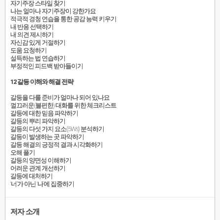
자기주장 스타일 찾기
나는 얼마나 자기주장이 강한가요
적극적 경청 연습을 통한 공감 능력 키우기
내 반응 선택하기
내 의견 제시하기
자신감 있게 거절하기
도움 요청하기
설득하는 법 연습하기
부정적인 피드백 받아들이기
12 갈등 이해와 해결 전략
갈등을 다룰 준비가 얼마나 되어 있나요
껄끄러운(불편한) 대화를 위한 체크리스트
갈등에 대한 믿음 파악하기
갈등의 뿌리 파악하기
갈등의 다섯 가지 요소(5Ws) 분석하기
갈등이 발생하는 곳 파악하기
갈등 해결의 긍정적 결과 시각화하기
오해 풀기
갈등의 양면성 이해하기
어려운 관계 개선하기
갈등에 대처하기
‘너’가 아닌 ‘나’에 집중하기
저자 소개