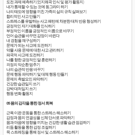
도전 과제 예측하기(인지왜곡 인식 및 평가 활동지)
내가 통제할 수 있는 것에 동그라미 하기
나의 태도에 영향을 끼친 가족의 삶의 규칙 살펴보기
합리적인 사고 만들기
스트레스를 유발하는 사고 패턴에 차분한 대처 반응 형성하기
긍정적인 자기 대화를 인식하기
부정적인 이름을 긍정적인 이름으로 바꾸기
언어 습관을 바꾸면 감정이 바뀐다
내 경험을 재구성하기
문제가 되는 사고에 도전하기
약물 사용 문제에 대한 사고 관리하기
파국적 사고에 도전하기
나를 향한 긍정적인 말 훈련하기
걱정의 악순환 멈추기
나의 습관적 반응 바꾸기
문제 행동 파악하기 및 대체 행동 만들기
문제의 촉발요인 파악하기
건강한 습관일지 쓰기
강박 대처일지 쓰기
행동 변화 활동지
05 몸의 감각을 통한 정서 회복
근육 이완 운동을 통한 스트레스 해소하기
감정과 몸의 연결성을 신체 단서로 파악하기
몸과 마음에 영향을 끼치는 건강한 생활 습관 점검하기
리듬 활동을 통한 감정 조절하기
목 스트레칭을 통해 정서 및 스트레스 해소하기