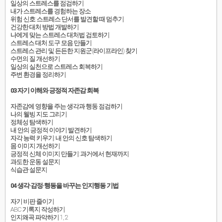
일상의 스트레스를 점검하기
내가 스트레스를 경험하는 장소
위험 신호: 스트레스 단서를 발견할 때 멈추기
건강한 대처 방법 개발하기
나에게 맞는 스트레스 대처법 검토하기
스트레스 대처 도구 모음 만들기
스트레스 관리 및 든든한 지원군(라이프라인) 찾기
수면의 질 개선하기
일상의 실천으로 스트레스 회복하기
주변 환경을 정리하기
03 자기 이해와 긍정적 자존감 회복
자존감에 영향을 주는 생각과 행동 점검하기
나의 웰빙 지도 그리기
정체성 탐색하기
내 안의 긍정적 이야기 발견하기
자각 능력 키우기: 내 안의 신호 탐색하기
몸 이미지 개선하기
긍정적 신체 이미지 만들기: 과거에서 현재까지
과도한 운동 설문지
식습관 설문지
04 생각·감정·행동을 바꾸는 인지행동 기법
자기 비판 줄이기
ABC 기록지 작성하기
인지왜곡 파악하기 1, 2