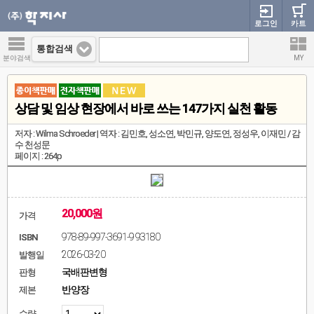
로그인
카트
통합검색
분야검색
MY
상담 및 임상 현장에서 바로 쓰는 147가지 실천 활동
저자 : Wilma Schroeder | 역자 : 김민호, 성소연, 박민규, 양도연, 정성우, 이재민 / 감
수 천성문
페이지 : 264p
20,000원
가격
978-89-997-3691-9 93180
ISBN
2026-03-20
발행일
국배판변형
판형
반양장
제본
수량