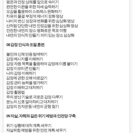
평온과 안정: 상체를 앞으로 숙이기
완전한 이완을 위한 자세 습득하기
오감을 활용하여 스트레스 완화하기
치유의 물결: 부정적 에너지 정화 명상
나비의 변신: 성장과 변화를 위한 심상화 명상
산처럼 단단한 내면: 안정감을 위한 심상화 명상
안전한 내면의 장소: 평화로운 폭포 여행
내면의 안식처 만들기: 의미 있는 장소 심상화
08 감정 인식과 조절 훈련
불안과 신체 반응 탐색하기
감정 메시지를 이해하기
감정 자원 목록을 활용하여 감정에 이름 붙이기
감정 이모티콘 만들기
나의 감정 이해하기
감정에 관한 오해 바로잡기
감정 관리 능력을 평가하기
감정 이해하고 대처하기
감정 활용법
주의 분산 기술로 괴로운 감정 다루기
분노의 신호 알아차리고 대처하기
감정의 진자운동: 내면의 균형 찾기
09 자살, 자해와 같은 위기 예방과 안전망 구축
위기 상황에 대처 계획 세우기
자살위험 예방을 위한 안전 계획 세우기