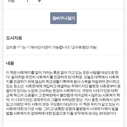
수량
장바구니 담기
도서자료
강의용 PPT는 PC에서만 다운이 가능합니다.(*교수회원만 가능)
내용
이 책은 사회복지를 알아 가려는 혹은 알아 가고 있는 모든 사람을 대상으로 한
다
.
필자처럼 우연히 사회복지를 전공하게 된 대학생
,
오늘도 대학에서 사회복
지를 전공하기 위해 열심히 학교생활기록부에 봉사 스펙을 적립하며 준비하고
있는 청소년
,
사회문제에 개입하고 해결하는 주체이지만 불현듯 사회로부터 동
떨어져 있다는 느낌에 고뇌하는 현장의 사회복지사
,
격변의 시대가 만든 대학
교육 혁신의 소용돌이 그 한복판에서 불안함과 자괴감에 시달리는 사회복지 학
자
,
이 시대가 던진 경제주의의 그물에 속박당한 청년
,
가시 돋힌 사회에서 상처
입고 아팠던 우리 사회의 모든 구성원이 대상이다
.
이 책은 우리가 살고 있는 이
사회에 대한 뜨거운 사랑
,
그리고 냉혹한 경쟁과 불평등의 시대에 더욱더 빛을
발할 사회복지의 잠재력에 대한 믿음으로 이들 모두에게 보내는 초대장이다
.