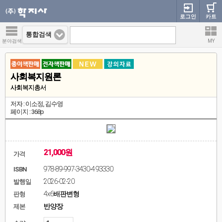
로그인
카트
통합검색
분야검색
MY
사회복지원론
사회복지총서
저자 : 이소정, 김수영
페이지 : 368p
21,000원
가격
978-89-997-3430-4 93330
ISBN
2026-02-20
발행일
4x6배판변형
판형
반양장
제본