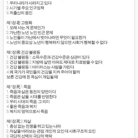
1. 우리나라가 사라지고 있다
2. 시기별 주요 인구정책
3. 저출산의 원인
제5장 老: 고령화
1. 오래 사는 게 문제인가
2. 가난한 노년: 노인 빈곤 문제
3. 노인들이 가난에서 벗어나려면 무엇이 필요한가
4. 노년의 중요성: 노년이 행복하지 않으면 사회가 행복할 수 없다
제6장 病: 건강 불평등
1. 건강 불평등 1: 소득수준과 건강수준은 상관이 있다
2. 건강 불평등 2: 지방에 살면 아파도 제대로 치료받을 수 없다
3. 건강 불평등 3: 바이러스는 사람을 가린다
4. 왜 국가가 국민들의 건강을 지켜 주어야 할까
보론: 건강에 돈 욕심이 개입될 때
제7장 死 1: 죽음
1. 죽음과 삶은 동전의 양면이다
2. 죽음은 삶을, 시대를 반영한다
3. 우리 시대의 죽음, 그 의미
4. 좋은 죽음과 복지
5. 복지의 영역으로서 죽음
제8장 死 2: 자살
1. 총성 없는 전쟁을 하고 있는 나라
2. 자살을 바라보는 관점: 개인적 요인 대 사회구조적 요인
3. 극단적 선택의 극단적 맥락