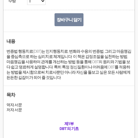
수량
장바구니 담기
내용
변증법 행동치료(DBT)는 인지행동치료, 변화와 수용의 변증법, 그리고 마음챙김
을 중심축으로 하는 심리치료 체계입니다. 이 책은 감정
조절을 실천하는 방법,
마음챙김을 사용하여 관계를 개선하는 방법 등을 통해 DBT의 원리와 기법을 보
다 쉽고 명료하게 설명합니다. 특히
특정 정신질환이나 어려움에 DBT를 적용하
는 방법을 제시함으로써 치료사뿐만 아니라 자신을 돌보고 싶은 모든 사람에게
든든한 길잡이
가 되어 줄 것입니다.
목차
역자 서문
저자 서문
제1부
DBT의 기초