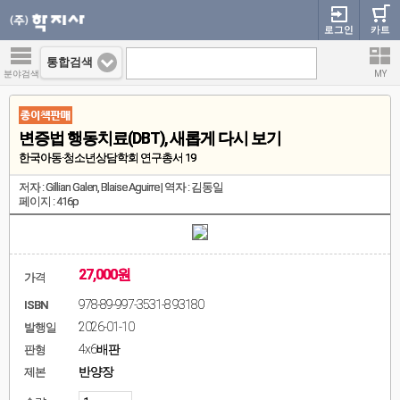
로그인
카트
통합검색
분야검색
MY
변증법 행동치료(DBT), 새롭게 다시 보기
한국아동·청소년상담학회 연구총서 19
저자 : Gillian Galen, Blaise Aguirre | 역자 : 김동일
페이지 : 416p
27,000원
가격
978-89-997-3531-8 93180
ISBN
2026-01-10
발행일
4x6배판
판형
반양장
제본