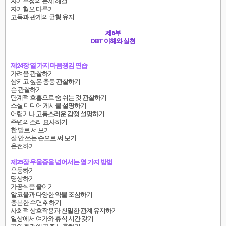
자기부정의 문제 해결
자기혐오 다루기
고독과 관계의 균형 유지
제6부
DBT 이해와 실천
제24장 열 가지 마음챙김 연습
가려움 관찰하기
삼키고 싶은 충동 관찰하기
손 관찰하기
단계적 호흡으로 숨 쉬는 것 관찰하기
소셜 미디어 게시물 설명하기
어렵거나 고통스러운 감정 설명하기
주변의 소리 묘사하기
한 발로 서 보기
잘 안 쓰는 손으로 써 보기
운전하기
제25장 우울증을 넘어서는 열 가지 방법
운동하기
명상하기
가공식품 줄이기
알코올과 다양한 약물 조심하기
충분한 수면 취하기
사회적 상호작용과 친밀한 관계 유지하기
일상에서 여가와 휴식 시간 갖기