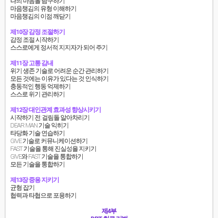
나의 마음을 탐구하기
마음챙김의 유형 이해하기
마음챙김의 이점 깨닫기
제10장 감정 조절하기
감정 조절 시작하기
스스로에게 정서적 지지자가 되어 주기
제11장 고통 감내
위기 생존 기술로 어려운 순간 관리하기
모든 것에는 이유가 있다는 것 인식하기
충동적인 행동 억제하기
스스로 위기 관리하기
제12장 대인관계 효과성 향상시키기
시작하기 전: 걸림돌 알아차리기
DEAR MAN 기술 익히기
타당화 기술 연습하기
GIVE 기술로 커뮤니케이션하기
FAST 기술을 통해 진실성을 지키기
GIVE와 FAST 기술을 통합하기
모든 기술을 통합하기
제13장 중용 지키기
균형 잡기
협력과 타협으로 포용하기
제4부