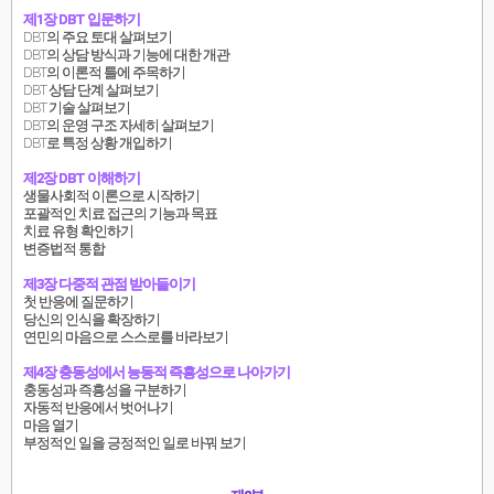
제1장 DBT 입문하기
DBT의 주요 토대 살펴보기
DBT의 상담 방식과 기능에 대한 개관
DBT의 이론적 틀에 주목하기
DBT 상담 단계 살펴보기
DBT 기술 살펴보기
DBT의 운영 구조 자세히 살펴보기
DBT로 특정 상황 개입하기
제2장 DBT 이해하기
생물사회적 이론으로 시작하기
포괄적인 치료 접근의 기능과 목표
치료 유형 확인하기
변증법적 통합
제3장 다중적 관점 받아들이기
첫 반응에 질문하기
당신의 인식을 확장하기
연민의 마음으로 스스로를 바라보기
제4장 충동성에서 능동적 즉흥성으로 나아가기
충동성과 즉흥성을 구분하기
자동적 반응에서 벗어나기
마음 열기
부정적인 일을 긍정적인 일로 바꿔 보기