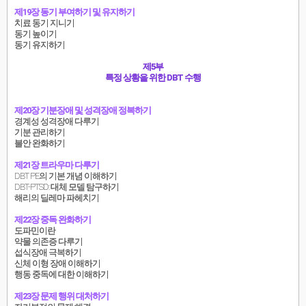
제19장 동기 부여하기 및 유지하기
치료 동기 지니기
동기 높이기
동기 유지하기
제5부
특정 상황을 위한 DBT 수행
제20장 기분장애 및 성격장애 정복하기
경계성 성격장애 다루기
기분 관리하기
불안 완화하기
제21장 트라우마 다루기
DBT PE의 기본 개념 이해하기
DBT-PTSD: 대체 모델 탐구하기
해리의 딜레마 파헤치기
제22장 중독 완화하기
도파민이란
약물 의존증 다루기
섭식장애 극복하기
신체 이형 장애 이해하기
행동 중독에 대한 이해하기
제23장 문제 행위 대처하기