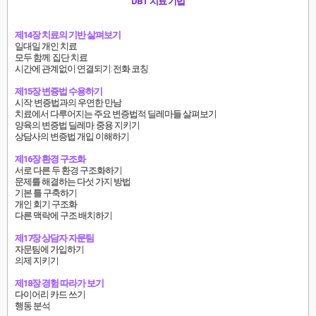
DBT 치료 기법
제14장 치료의 기반 살펴보기
일대일 개인 치료
모두 함께: 집단 치료
시간에 관계없이 연결되기: 전화 코칭
제15장 변증법 수용하기
시작: 변증법과의 우연한 만남
치료에서 다루어지는 주요 변증법적 딜레마들 살펴보기
양육의 변증법 딜레마: 중용 지키기
상담사의 변증법 개입 이해하기
제16장 환경 구조화
서로 다른 두 환경 구조화하기
문제를 해결하는 다섯 가지 방법
기본 틀 구축하기
개인 회기 구조화
다른 맥락에 구조 배치하기
제17장 상담자 자문팀
자문팀에 가입하기
의제 지키기
제18장 경험 따라가 보기
다이어리 카드 쓰기
행동 분석