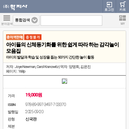
로그인
카트
통합검색
분야검색
MY
아이들의 신체동기화를 위한 쉽게 따라 하는 감각놀이
모음집
아이의 발달과 학습 및 성장을 돕는 50가지 간단한 놀이 활동
저자 : Joye Newman, Carol Kranowitz | 역자 : 양명희, 김은진
페이지 : 168p
19,000원
가격
978-89-997-3497-7 03370
ISBN
2025-09-20
발행일
신국판
판형
제본