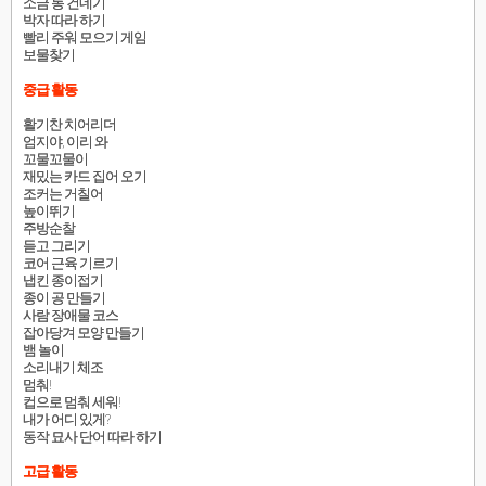
소금 통 건네기
박자 따라 하기
빨리 주워 모으기 게임
보물찾기
중급 활동
활기찬 치어리더
엄지야, 이리 와
꼬물꼬물이
재밌는 카드 집어 오기
조커는 거칠어
높이뛰기
주방순찰
듣고 그리기
코어 근육 기르기
냅킨 종이접기
종이 공 만들기
사람 장애물 코스
잡아당겨 모양 만들기
뱀 놀이
소리내기 체조
멈춰!
컵으로 멈춰 세워!
내가 어디 있게?
동작 묘사 단어 따라 하기
고급 활동