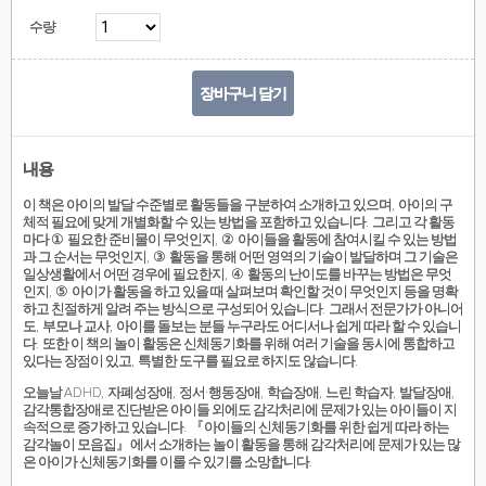
수량
장바구니 담기
내용
이 책은 아이의 발달 수준별로 활동들을 구분하여 소개하고 있으며
,
아이의 구
체적 필요에 맞게 개별화할 수 있는 방법을 포함하고 있습니다
.
그리고 각 활동
마다
①
필요한 준비물이 무엇인지
,
②
아이들을 활동에 참여시킬 수 있는 방법
과 그 순서는 무엇인지
,
③
활동을 통해 어떤 영역의 기술이 발달하며 그 기술은
일상생활에서 어떤 경우에 필요한지
,
④
활동의 난이도를 바꾸는 방법은 무엇
인지
,
⑤
아이가 활동을 하고 있을 때 살펴보며 확인할 것이 무엇인지 등을 명확
하고 친절하게 알려 주는 방식으로 구성되어 있습니다
.
그래서 전문가가 아니어
도
,
부모나 교사
,
아이를 돌보는 분들 누구라도 어디서나 쉽게 따라 할 수 있습니
다
.
또한 이 책의 놀이 활동은 신체동기화를 위해 여러 기술을 동시에 통합하고
있다는 장점이 있고
,
특별한 도구를 필요로 하지도 않습니다
.
오늘날
ADHD,
자폐성장애
,
정서
·
행동장애
,
학습장애
,
느린 학습자
,
발달장애
,
감각통합장애로 진단받은 아이들 외에도 감각처리에 문제가 있는 아이들이 지
속적으로 증가하고 있습니다
.
『
아이들의 신체동기화를 위한 쉽게 따라 하는
감각놀이 모음집
』
에서 소개하는 놀이 활동을 통해 감각처리에 문제가 있는 많
은 아이가 신체동기화를 이룰 수 있기를 소망합니다
.