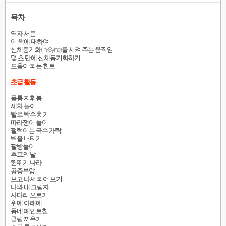
목차
역자 서문
이 책에 대하여
신체동기화(In-Sync)를 시켜 주는 움직임
몇 초 만에 신체동기화하기
도움이 되는 힌트
초급 활동
몸통 지휘봉
세차 놀이
발로 박수 치기
따라쟁이 놀이
펄럭이는 국수 가락
벽을 버티기
팔방놀이
후프의 날
뜀뛰기 나라
공중부양
보고 나서 되어 보기
나와 내 그림자
사다리 오르기
위에 아래에
동네 페인트칠
클립 끼우기