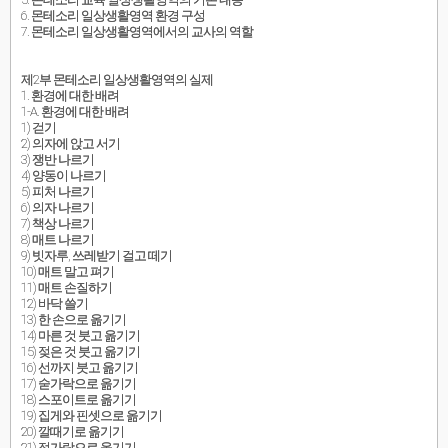
6. 몬테소리 일상생활영역 환경 구성
7. 몬테소리 일상생활영역에서의 교사의 역할
제2부 몬테소리 일상생활영역의 실제
1. 환경에 대한 배려
1-A. 환경에 대한 배려
1) 걷기
2) 의자에 앉고 서기
3) 쟁반 나르기
4) 양동이 나르기
5) 피처 나르기
6) 의자 나르기
7) 책상 나르기
8) 매트 나르기
9) 빗자루, 쓰레받기 걸고 떼기
10) 매트 말고 펴기
11) 매트 손질하기
12) 바닥 쓸기
13) 한 손으로 옮기기
14) 마른 것 붓고 옮기기
15) 젖은 것 붓고 옮기기
16) 선까지 붓고 옮기기
17) 숟가락으로 옮기기
18) 스포이트로 옮기기
19) 집게와 핀셋으로 옮기기
20) 깔때기로 옮기기
21) 젓가락으로 옮기기