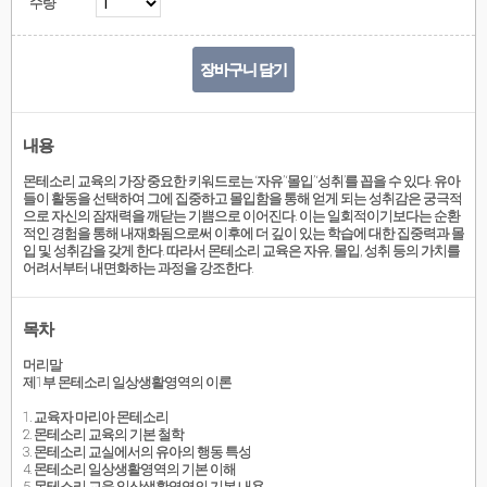
수량
장바구니 담기
내용
몬테소리 교육의 가장 중요한 키워드로는 ‘자유’ ‘몰입’ ‘성취’를 꼽을 수 있다. 유아
들이 활동을 선택하여 그에 집중하고 몰입함을 통해 얻게 되는 성취감은 궁극적
으로 자신의 잠재력을 깨닫는 기쁨으로 이어진다. 이는 일회적이기보다는 순환
적인 경험을 통해 내재화됨으로써 이후에 더 깊이 있는 학습에 대한 집중력과 몰
입 및 성취감을 갖게 한다. 따라서 몬테소리 교육은 자유, 몰입, 성취 등의 가치를
어려서부터 내면화하는 과정을 강조한다.
목차
머리말
제1부 몬테소리 일상생활영역의 이론
1. 교육자 마리아 몬테소리
2. 몬테소리 교육의 기본 철학
3. 몬테소리 교실에서의 유아의 행동 특성
4. 몬테소리 일상생활영역의 기본 이해
5. 몬테소리 교육 일상생활영역의 기본 내용