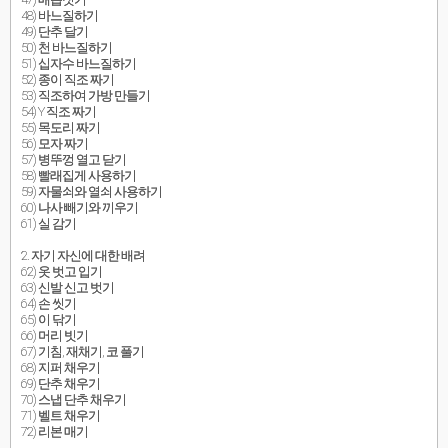
48) 바느질하기
49) 단추 달기
50) 천 바느질하기
51) 십자수 바느질하기
52) 종이 직조 짜기
53) 직조하여 가방 만들기
54) Y 직조 짜기
55) 목도리 짜기
56) 모자 짜기
57) 병뚜껑 열고 닫기
58) 빨래집게 사용하기
59) 자물쇠와 열쇠 사용하기
60) 나사 빼기와 끼우기
61) 실 감기
2. 자기 자신에 대한 배려
62) 옷 벗고 입기
63) 신발 신고 벗기
64) 손 씻기
65) 이 닦기
66) 머리 빗기
67) 기침, 재채기, 코 풀기
68) 지퍼 채우기
69) 단추 채우기
70) 스냅 단추 채우기
71) 벨트 채우기
72) 리본 매기