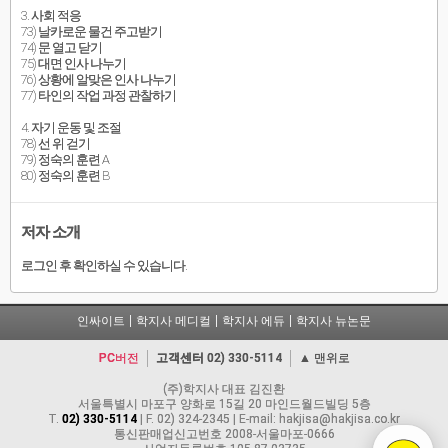
3. 사회 적응
73) 날카로운 물건 주고받기
74) 문 열고 닫기
75) 대면 인사 나누기
76) 상황에 알맞은 인사 나누기
77) 타인의 작업 과정 관찰하기
4. 자기 운동 및 조절
78) 선 위 걷기
79) 정숙의 훈련 A
80) 정숙의 훈련 B
저자 소개
로그인 후 확인하실 수 있습니다.
인싸이트
학지사 메디컬
학지사 에듀
학지사 뉴논문
PC버전
고객센터
02) 330-5114
▲ 맨위로
(주)학지사 대표 김진환
서울특별시 마포구 양화로 15길 20 마인드월드빌딩 5층
T.
02) 330-5114
| F. 02) 324-2345 | E-mail: hakjisa@hakjisa.co.kr
통신판매업신고번호 2008-서울마포-0666