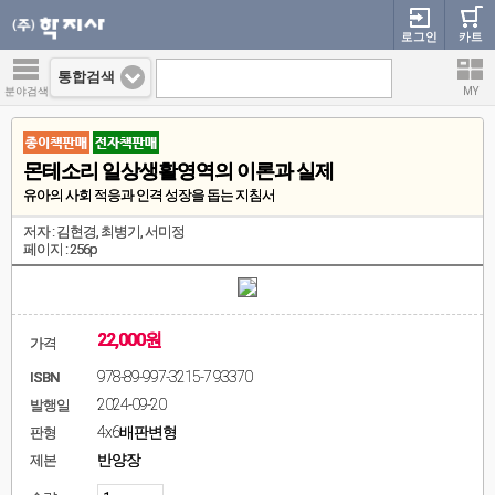
로그인
카트
통합검색
분야검색
MY
몬테소리 일상생활영역의 이론과 실제
유아의 사회 적응과 인격 성장을 돕는 지침서
저자 : 김현경, 최병기, 서미정
페이지 : 256p
22,000원
가격
978-89-997-3215-7 93370
ISBN
2024-09-20
발행일
4x6배판변형
판형
반양장
제본