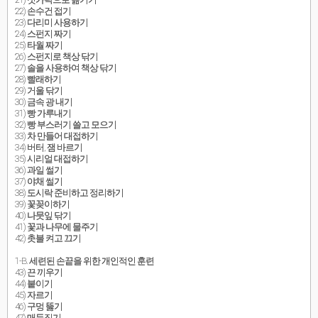
22) 손수건 접기
23) 다리미 사용하기
24) 스펀지 짜기
25) 타월 짜기
26) 스펀지로 책상 닦기
27) 솔을 사용하여 책상 닦기
28) 빨래하기
29) 거울 닦기
30) 금속 광 내기
31) 빵 가루내기
32) 빵 부스러기 쓸고 모으기
33) 차 만들어 대접하기
34) 버터, 잼 바르기
35) 시리얼 대접하기
36) 과일 썰기
37) 야채 썰기
38) 도시락 준비하고 정리하기
39) 꽃꽂이하기
40) 나뭇잎 닦기
41) 꽃과 나무에 물주기
42) 촛불 켜고 끄기
1-B. 세련된 손끝을 위한 개인적인 훈련
43) 끈 끼우기
44) 붙이기
45) 자르기
46) 구멍 뚫기
47) 매듭짓기