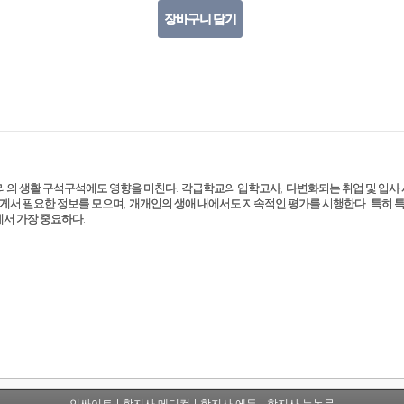
장바구니 담기
리의 생활 구석구석에도 영향을 미친다
.
각급학교의 입학고사
,
다변화되는 취업 및 입사
게서 필요한 정보를 모으며
,
개개인의 생애 내에서도 지속적인 평가를 시행한다
.
특히 특
에서 가장 중요하다
.
인싸이트
학지사 메디컬
학지사 에듀
학지사 뉴논문