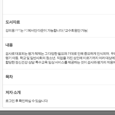
도서자료
강의용 PPT는 PC에서만 다운이 가능합니다.(*교수회원만 가능)
내용
검사로 대표되는 평가 체제는 그 다양한 필요와 기대로 인해 중요하게 인식되며
,
우
령기 아동
,
학교 및 일반사회의 청소년
,
직업을 가진 성인에 이르기까지 여러 대상에
합당한 정신건강
·
상담
·
특수교육
·
임상 서비스를 제공하는 것이 검사와 평가의 적용
목차
저자 소개
로그인 후 확인하실 수 있습니다.