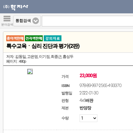
통합검색
분야검색
특수교육ㆍ심리 진단과 평가(2판)
저자 : 김동일, 고은영, 이기정, 최종근, 홍성두
페이지 : 480p
23,000원
가격
978-89-997-2565-4 93370
ISBN
2022-01-30
발행일
4x6배판
판형
반양장
제본
수량