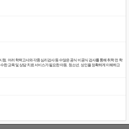
 시험
,
여러 학력고사와 각종 심리검사 등 수많은 공식
·
비공식 검사를 통해 취학 전
·
학
수한 교육 및 상담
·
치료 서비스가 필요한 아동
,
청소년
,
성인을 정확하게 이해하고