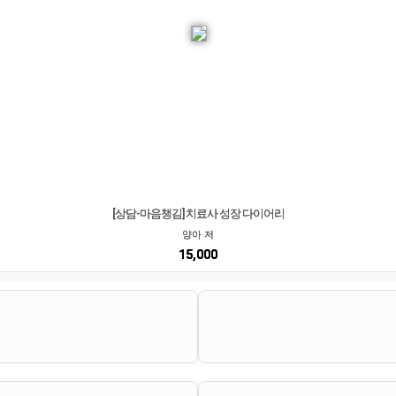
[상담-마음챙김] 치료사 성장 다이어리
양아 저
15,000