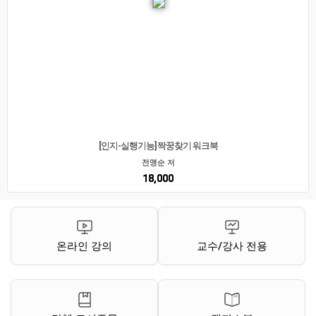
[인지-실행기능] 짝꿍찾기 워크북
전맹순 저
18,000
온라인 강의
교수/강사 전용